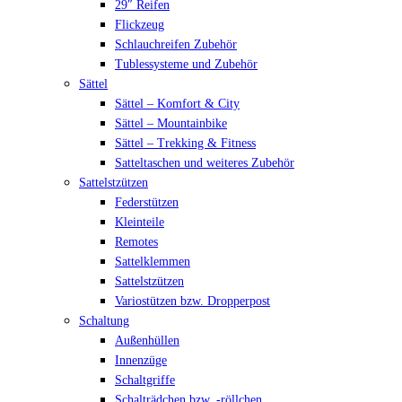
29″ Reifen
Flickzeug
Schlauchreifen Zubehör
Tublessysteme und Zubehör
Sättel
Sättel – Komfort & City
Sättel – Mountainbike
Sättel – Trekking & Fitness
Satteltaschen und weiteres Zubehör
Sattelstzützen
Federstützen
Kleinteile
Remotes
Sattelklemmen
Sattelstzützen
Variostützen bzw. Dropperpost
Schaltung
Außenhüllen
Innenzüge
Schaltgriffe
Schalträdchen bzw. -röllchen