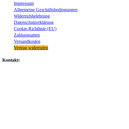
Impressum
Allgemeine Geschäftsbedingungen
Widerrufsbelehrung
Datenschutzerklärung
Cookie-Richtlinie (EU)
Zahlungsarten
Versandkosten
Vertrag widerrufen
Kontakt:
EWERK
elektro bikes aachen
Gewerbegebiet
Aachener Kreuz
Monnetstr. 16b
52146 Würselen
Zentrale +49 2405 499633-0