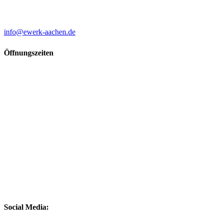
Technik +49 2405 499633-5
Fax +49 2405 499633-9
info@ewerk-aachen.de
Öffnungszeiten
Montag bis Freitag*
10.00 Uhr bis 13.00 Uhr
14.00 Uhr bis 18.00 Uhr
*Gesonderte Beratungszeiten: Donnerstag und Freitag
nur nach
vorheriger Terminvereinbarung
. Gerne nehmen wir Ihren
Terminwunsch telefonisch unter +49 2405 499633-0 oder per E-
Mail entgegen. Unsere Ausstellung kann jedoch weiterhin, jederzeit
während der Öffnungszeiten, besucht werden.
Samstag
10.00 Uhr bis 14.00 Uhr
Social Media: