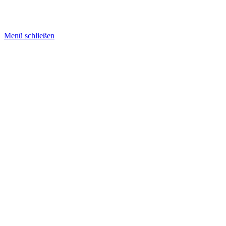
Copyright 2026 -
EWERK elektro bikes
aachen
Menü schließen