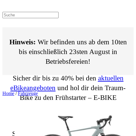
Search
this
website
Hinweis:
Wir befinden uns ab dem 10ten
bis einschließlich 23sten August in
Betriebsfereien!
Sicher dir bis zu 40% bei den
aktuellen
eBikeangeboten
und hol dir dein Traum-
Home
/
Fahrzeuge
Bike zu den Frühstarter – E-BIKE
ANGEBOTEN. Jetzt auch mit vielen
Leasinganbietern kombinierbar.
Sonderaktion | Bergamont 30% auf alle