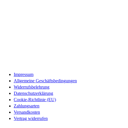
Opens
in
a
Opens
new
in
tab
a
Opens
new
in
tab
a
Opens
new
in
tab
a
new
Impressum
tab
Allgemeine Geschäftsbedingungen
Widerrufsbelehrung
Datenschutzerklärung
Cookie-Richtlinie (EU)
Zahlungsarten
Versandkosten
Vertrag widerrufen